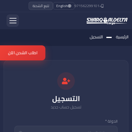
+971562299101
English
تتبع الشحنة
الرئيسية
التسجيل
اطلب الشحن الآن
التسجيل
تسجيل حساب جديد
الدولة *